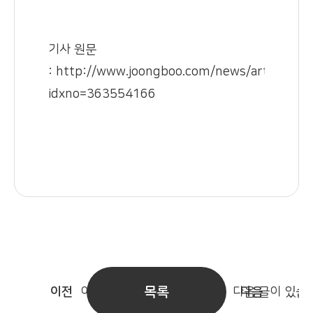
기사 원문
:
http://www.joongboo.com/news/articleVie
idxno=363554166
목록
이전
이전 글이 있습니다.
다음 글이 있습
다음