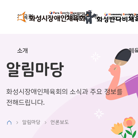
체육회
가맹종목단체
장
소개
체
알림마당
화성시장애인체육회의
소식과 주요 정보를
전해드립니다.
알림마당
언론보도