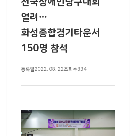
전국장애인당구대회
열려…
화성종합경기타운서
150명 참석
등록일
2022. 08. 22
조회수
834