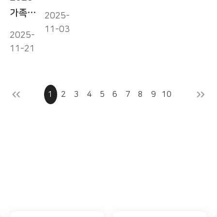
인체육대
가족과
2025-
회」
함께하는
11-03
2025-
화성특례
장애인
11-21
시
요트체험
선수단
교실
출전!
운영!
1
2
3
4
5
6
7
8
9
10