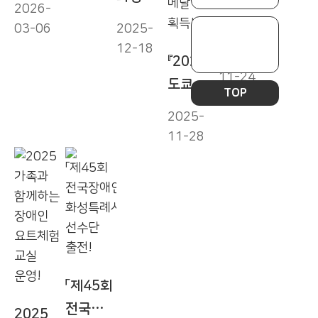
제6회
체육회
2026-
시
시장애인
화성특례
정기이사
03-06
2025-
장애인체
체육회
시장배
12-18
회
2025-
『2025
육인의
정기대의
장애인
11-24
도쿄
밤 성료!
원총회
게이트볼
TOP
데플림픽
대회
2025-
』
11-28
성료!
화성특례
시 볼링
박선옥
선수,
메달 3개
획득!
「제45회
전국장애
2025