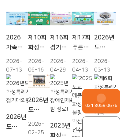
2026
제10회
제16회
제17회
2026년
가족과
화성특례
경기도장
푸른화성
도
함께하는
시장배
애인체육
지키기
화성특례
2026-
2026-
2026-
2026-
2026-
장애인
장애인어
대회
환경자전
시장애인
07-13
06-16
04-29
04-13
03-13
요트체험
울림파크
2026
거대행진
체육회
교실
골프대회
광주,
성료!
우수선수
운영!
성료!
화성시
계약
2026년
종합
체결식
031.8059.0676
도
4위!
개최!
2026년
화성특례
2026-
2025년
도
시장애인
02-25
화성특례
화성특례