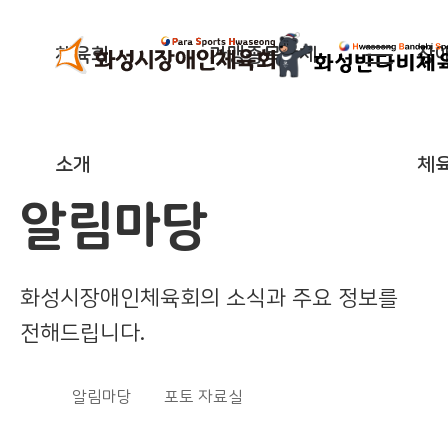
체육회
가맹종목단체
장
소개
체
알림마당
화성시장애인체육회의
소식과 주요 정보를
전해드립니다.
알림마당
포토 자료실