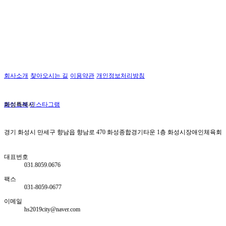
회사소개
찾아오시는 길
이용약관
개인정보처리방침
페이스북
화성특례시
인스타그램
경기 화성시 만세구 향남읍 향남로 470 화성종합경기타운 1층 화성시장애인체육회
대표번호
031.8059.0676
팩스
031-8059-0677
이메일
hs2019city@naver.com