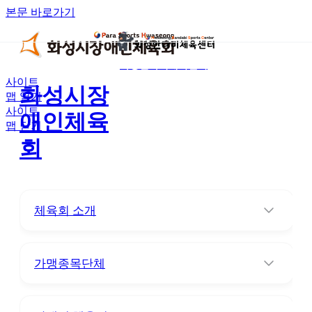
본문 바로가기
화성반다비체육센터
사이트
화성시장
맵 열기
사이트
애인체육
맵 닫기
회
체육회 소개
가맹종목단체