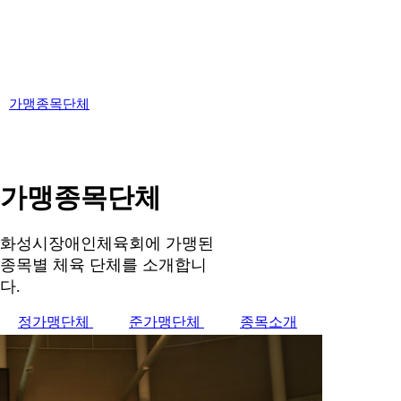
가맹종목단체
가맹종목단체
화성시장애인체육회에 가맹된
종목별 체육 단체를 소개합니
다.
정가맹단체
준가맹단체
종목소개