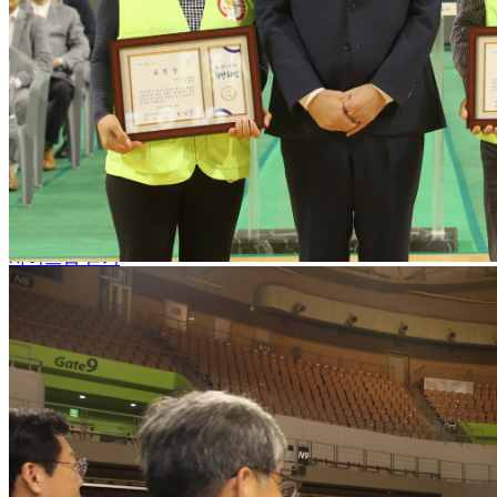
가맹종목단체
가맹종목단체
정가맹단체
준가맹단체
종목소개
장애인 체육정보
장애인 체육정보
생활체육
전문체육
대회정보
대회정보
경기도장애인체육대회
경기도장애인생활체육대회
전국
알림마당
알림마당
공지사항
채용안내
언론보도
자유게시판
포토 자료실
동
사이트맵 닫기