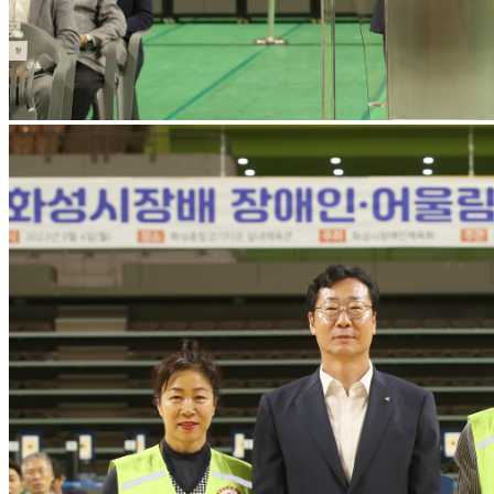
사이트맵 열기
사이트맵 닫기
체육회 소개
체육회 소개
회장인사말
설립목적 및 연혁
임직원 현황
관련규정
경영