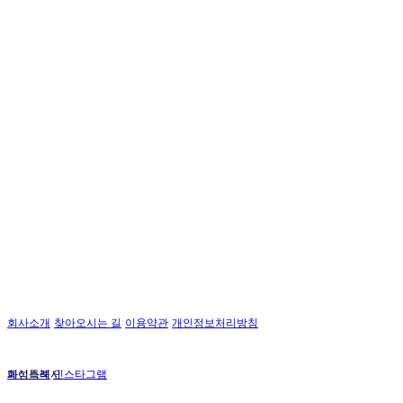
회사소개
찾아오시는 길
이용약관
개인정보처리방침
페이스북
화성특례시
인스타그램