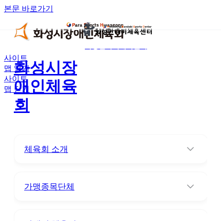
본문 바로가기
화성반다비체육센터
사이트
화성시장
맵 열기
사이트
애인체육
맵 닫기
회
체육회 소개
가맹종목단체